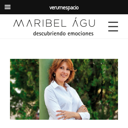
verumespacio
VERUM
EQUIPO
MÉTODO DETOX
MÉTODO CALMA