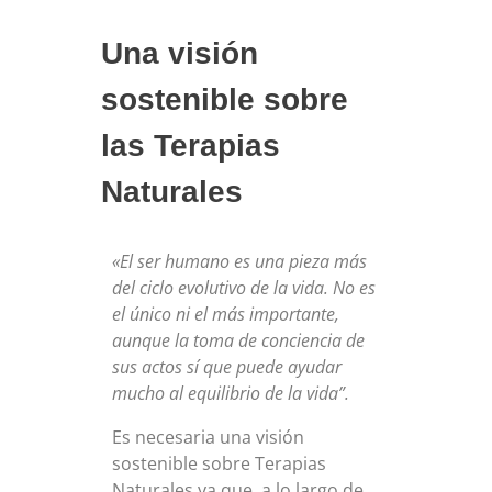
Una visión
TERAPIAS
sostenible sobre
las Terapias
Terapia individual
WORKSHOPS
Naturales
Terapia de pareja
CURSOS
Terapia familiar
«El ser humano es una pieza más
del ciclo evolutivo de la
vida. No es
Terapia laboral: Coaching empresarial
el único ni el más importante,
BLOG
aunque la toma de
conciencia de
Dietética y Fitoterapia: ¿Que alimentación forma parte de
tu salud?
sus actos sí que puede ayudar
mucho al equilibrio
de la vida”.
Arteterapia
CONTACTO
Es necesaria una visión
Terapia Online
sostenible sobre Terapias
Naturales ya que, a lo largo de